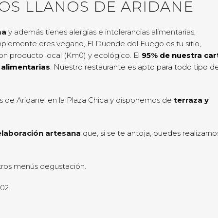
OS LLANOS DE ARIDANE
ma
y además tienes alergias e intolerancias alimentarias,
implemente eres vegano, El Duende del Fuego es tu sitio,
on producto local (Km0) y ecológico.
El
95% de nuestra car
 alimentarias
. Nuestro restaurante es apto para todo tipo d
os de Aridane, en la Plaza Chica y disponemos de
terraza y
elaboración artesana
que, si se te antoja, puedes realizarno
stros menús degustación.
002