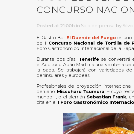
CONCURSO NACIONA
Posted at 21:00h
in
Sala de prensa
by
Silv
El Gastro Bar
El Duende del Fuego
es uno d
del
I Concurso Nacional de Tortilla de
Foro Gastronómico Internacional de la Papa
Durante dos días,
Tenerife
se convertirá 
el Auditorio Adán Martín a una veintena de e
la papa. Se trabajará con variedades de
peninsulares y europeas.
Profesionales de proyección internacion
peruano
Missuharu Tsumura
, – cuyo res
mundo -, o el alemán
Sebastian Frank
, u
cita en el
I Foro Gastronómico Internacio