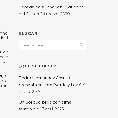
Comida para llevar en El duende
del Fuego
24 marzo, 2020
final
BUSCAR
del I
r en
rno a
atas
¿QUÉ SE CUECE?
s
, el
Pedro Hernández Castillo
e del
presenta su libro “Verde y Lava”
4
arán
enero, 2026
Un Sol que brilla con alma
sostenible
17 abril, 2025