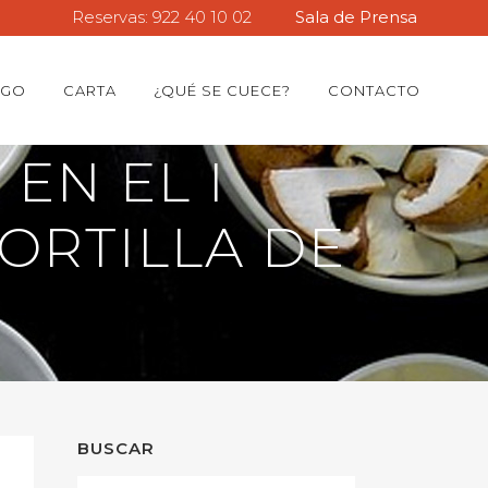
Reservas: 922 40 10 02
Sala de Prensa
EGO
CARTA
¿QUÉ SE CUECE?
CONTACTO
EN EL I
ORTILLA DE
BUSCAR