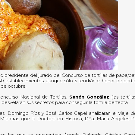
 presidente del jurado del Concurso de tortillas de papa/pa
30 establecimientos, aunque sólo 5 tendrán el honor de parti
17 de octubre.
ncurso Nacional de Tortillas,
Senén González
(las tortill
esvelarán sus secretos para conseguir la tortilla perfecta.
as: Domingo Ríos y José Carlos Capel analizarán el viaje d
 Mientras que la Doctora en Historia, Dña. María Ángeles 
tre los que se encuentran Ángela Delgado, Cristina Gonz