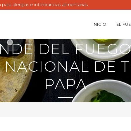
ara alergias e intolerancias alimentarias
INICIO
EL FU
NDE DEL FUEGO 
NACIONAL DE T
PAPA