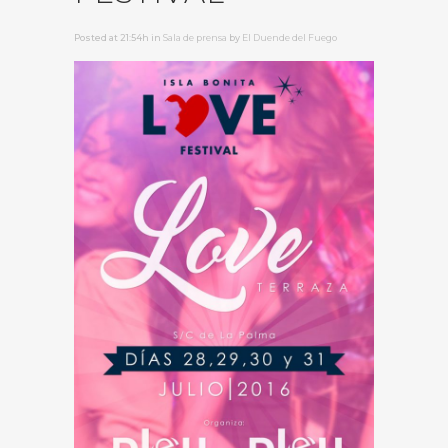
Posted at 21:54h
in
Sala de prensa
by
El Duende del Fuego