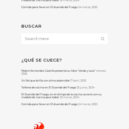
modelo de ‘cocina para todos’
20 marzo, 2024
Comida para llevar en El duende del Fuego
24 marzo, 2020
BUSCAR
¿QUÉ SE CUECE?
Pedro Hernández Castillo presenta su libro “Verde y Lava”
4 enero,
2026
Un Sol que brilla con alma sostenible
17 abril, 2025
Talleres de cocina en El Duende del Fuego
25 junio, 2024
El Duende del Fuego, en el olimpo de la cocina canaria con su
modelo de ‘cocina para todos’
20 marzo, 2024
Comida para llevar en El duende del Fuego
24 marzo, 2020