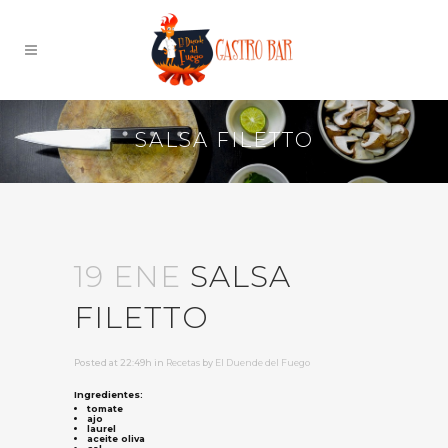
SALSA FILETTO
19 ENE
SALSA
FILETTO
Posted at 22:49h
in
Recetas
by
El Duende del Fuego
Ingredientes:
tomate
ajo
laurel
aceite oliva