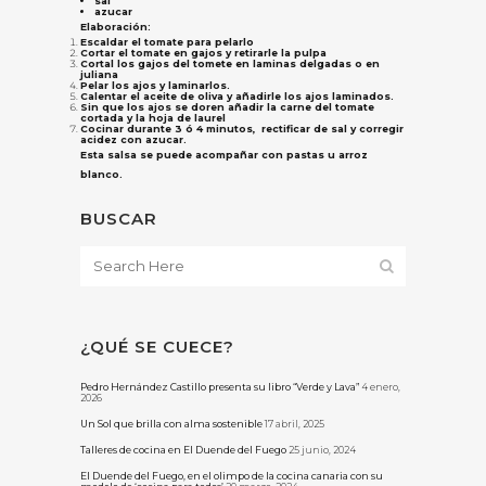
sal
azucar
Elaboración:
Escaldar el tomate para pelarlo
Cortar el tomate en gajos y retirarle la pulpa
Cortal los gajos del tomete en laminas delgadas o en
juliana
Pelar los ajos y laminarlos.
Calentar el aceite de oliva y añadirle los ajos laminados.
Sin que los ajos se doren añadir la carne del tomate
cortada y la hoja de laurel
Cocinar durante 3 ó 4 minutos, rectificar de sal y corregir
acidez con azucar.
Esta salsa se puede acompañar con pastas u arroz
blanco.
BUSCAR
¿QUÉ SE CUECE?
Pedro Hernández Castillo presenta su libro “Verde y Lava”
4 enero,
2026
Un Sol que brilla con alma sostenible
17 abril, 2025
Talleres de cocina en El Duende del Fuego
25 junio, 2024
El Duende del Fuego, en el olimpo de la cocina canaria con su